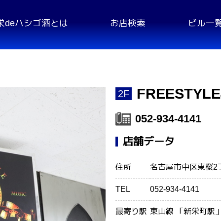
栄deハシゴ酒とは
お店検索
ビル一
FREESTYLE
2F
052-934-4141
店舗データ
住所
名古屋市中区東桜2丁
TEL
052-934-4141
最寄り駅
東山線 「新栄町駅」