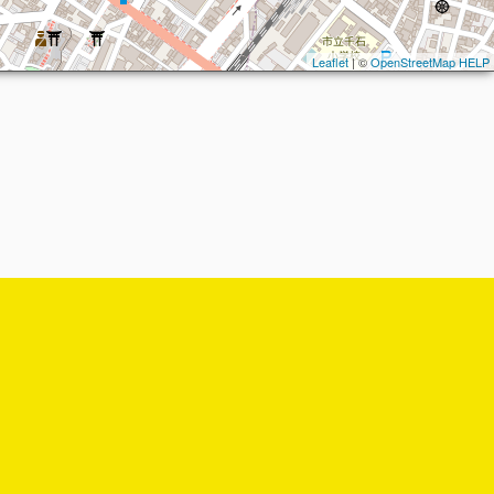
Leaflet
| ©
OpenStreetMap
HELP