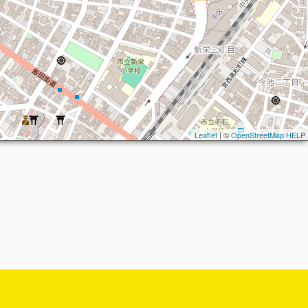
Leaflet
| ©
OpenStreetMap
HELP