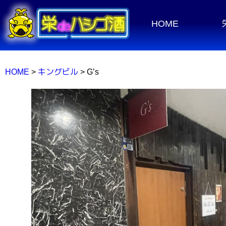
HOME
HOME
>
キングビル
> G’s