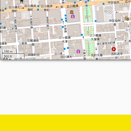
100 m
500 ft