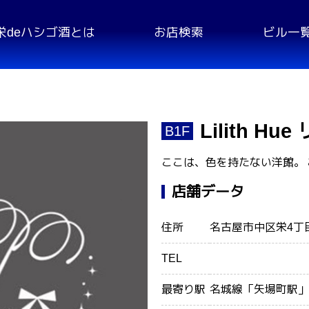
栄deハシゴ酒とは
お店検索
ビル一
Lilith H
B1F
ここは、色を持たない洋館。
店舗データ
住所
名古屋市中区栄4丁目1
TEL
最寄り駅
名城線「矢場町駅」