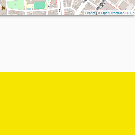
Leaflet
| ©
OpenStreetMap
HELP