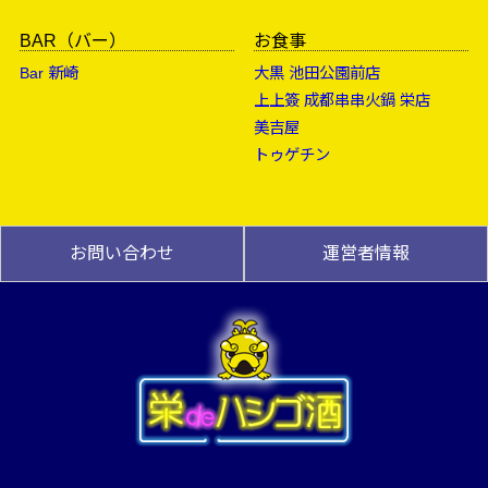
BAR（バー）
お食事
Bar 新崎
大黒 池田公園前店
上上簽 成都串串火鍋 栄店
美吉屋
トゥゲチン
お問い合わせ
運営者情報