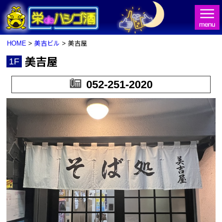
HOME
>
美吉ビル
> 美吉屋
美吉屋
1F
HOME
052-251-2020
栄deハシゴ酒とは
お店検索
ビル一覧
イベント情報