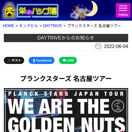
HOME
>
キングビル
>
DAYTRIVE
> プランクスターズ 名古屋ツアー
DAYTRIVEからのお知らせ
2022-06-04
HOME
栄deハシゴ酒とは
ポスト
Facebook
LINE
お店検索
プランクスターズ 名古屋ツアー
ビル一覧
イベント情報